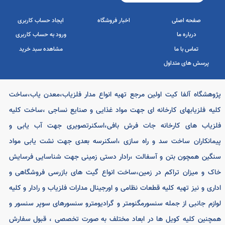
#www.alfakit.ir شماره تماس 09190957692#
alfakit021@gmail.com#
ضمانت اصل بودن
7 روز ضمانت
کالا
بازگشت