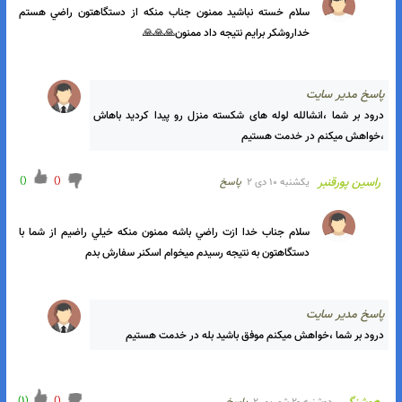
سلام ميشه يه مدارفلزجو سالم بدم يه تي ال ۱۴۰۰بگيرم باقطعات نظامي 
مابقي هم پولشو هرچي بشه ميدم فقط هم برام گرون نشه هم اين 
بردم اضافه نمون شايد بدرد کس ديگه بياد
اسخ مدیر سایت
درود بر شما ،متاسفانه خیر وقت این کارها رو نداریم
)
1
(
)
(
رامین
يكشنبه ۱۰ دی ۲
پاسخ
سلام خسته نباشيد ممنون جناب منکه از دستگاهتون راضي هستم 
خداروشکر برايم نتيجه داد ممنون🙏🙏🙏
اسخ مدیر سایت
درود بر شما ،انشالله لوله های شکسته منزل رو پیدا کردید باهاش 
،خواهش میکنم در خدمت هستیم