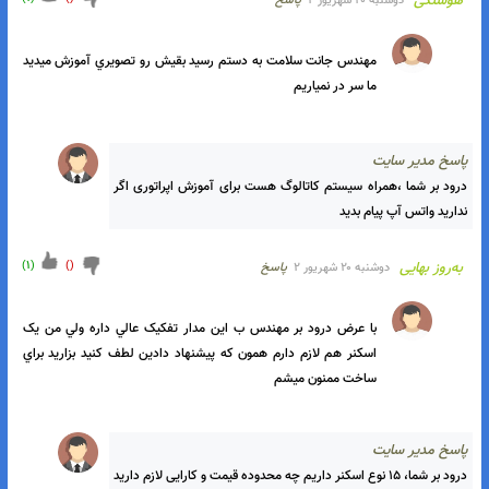
)
(
)
(
راسین پورقنبر
يكشنبه ۱۰ دی ۲
پاسخ
سلام جناب خدا ازت راضي باشه ممنون منکه خيلي راضيم از شما با 
دستگاهتون به نتيجه رسيدم ميخوام اسکنر سفارش بدم
اسخ مدیر سایت
درود بر شما ،خواهش میکنم موفق باشید بله در خدمت هستیم
)
1
(
)
(
هوشنگی
دوشنبه ۲۰ شهریور ۲
پاسخ
مهندس جانت سلامت به دستم رسيد بقيش رو تصويري آموزش ميديد 
ما سر در نمياريم 