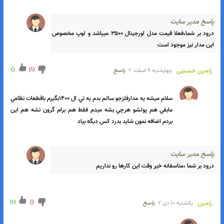
اسخ مدیر سایت
درود بر شما ،خیر تخفیف نداره ،بله میشه پیدا کرد،نهایت ۲/۵ متر 
،سایتهای دیگه ربطی به ما که مجوز و نماد اعتماد داریم نداره
)
(
)
(
رامین حسینی
چهارشنبه ۹ اسفند ۲
پاسخ
سلام يکي از اين تي ال ۱۴۰۰باقطعه هاي نظامي باشه چند قيمت ۳ونيم 
باشه ميخوام ارسال ميکنيد ممنون ميشم بدست منم برسونيد يه لوپم 
کنارش ميديد ديگه همون سيم پيچ يالوپ مخصوص باشه قيمتش 
اضافي تقديم ميکنم
اسخ مدیر سایت
درود بر شما،فعلا قیمت مدل اورجینال ۳۵۰۰ میباشد و لوپ مخصوص 
این مدار نیز موجود است
)
(
)
1
(
رامین حسینی
چهارشنبه ۹ اسفند ۲
پاسخ