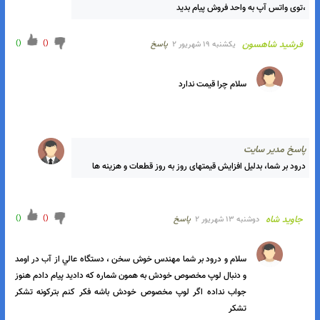
اسخ مدیر سایت
درود بر شما ،همراه سیستم کاتالوگ هست برای آموزش اپراتوری اگر 
ندارید واتس آپ پیام بدید 
)
1
(
)
(
به‌روز بهایی
دوشنبه ۲۰ شهریور ۲
پاسخ
با عرض درود بر مهندس ب اين مدار تفکيک عالي داره ولي من يک 
اسکنر هم لازم دارم همون که پيشنهاد دادين لطف کنيد بزاريد براي 
ساخت ممنون ميشم
اسخ مدیر سایت
درود بر شما، ۱۵ نوع اسکنر داریم چه محدوده قیمت و کارایی لازم دارید 
،توی واتس آپ به واحد فروش پیام بدید 
)
(
)
(
فرشید شاهسون
يكشنبه ۱۹ شهریور ۲
پاسخ