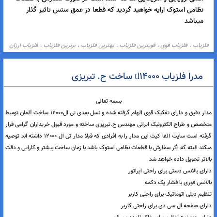
فلزیاب تی ال14000 برتر در عمق زنی و آنالوگ و با قطعات اورجینال و 
اصلی اروپایی و آمریکایی ساخته شده است در صورت سفارش با قطعات 
نظامی استوک ارایه خواهید گردید که قطعا در عمق سنس تاثیر گذار 
میباشد
زیاب
فلزیاب قوی
قویترین فلزیاب
بهترین فلزیاب
برترین فلزیاب
فلزیاب ارزان
،
،
،
،
،
مناسبترین قیمت
ارزانترین فلزیاب
فلزیاب دیجیتالی
سنس عمق10 متر
،
،
،
،
روش فلزیاب
خرید فلزیاب
گنجیاب
طلایاب
شکار گنج
شکار طلا
،
،
،
،
،
،
مدرا فلزیاب tl14000 ساخت ح. تبریزی
ترین فلزیاب دنیا
فلزیاب آمریکایی
فلزیاب خارجی
،
،
،
بسمه تعالی
مدار دقیق و دارای تفکیک قوی الهام گرفته شده و نسل بعدی تی ال12000 ساخت آلمان توسط
صص و طراح الکترونیک ایرانی مهندس ح.تبریزی ساخته و مورد قبول خریداران گرامی قرار
گرفته است سایت الفا کیت این مدار را به افرادی که قبلا مدار تی ال 12000 داشته اند توصیه
ند البته که اگر سفارش با قطعات نظامی استوک باشد با زمان ساخت بیشتر و کارایی و دقت
اتر تحویل داده خواهد شد
ای بالانس دستی برای راحتی اپراتور