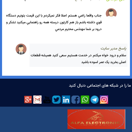
اسخ مدیر سایت
درود بر شما،پیشنهاد میکنیم کو گوش شنوا هر کسی روی ذهنیت 
خودش میره جلو
)
(
)
(
یوسف وند
جمعه ۱۰ شهریور ۲
پاسخ
سلام مهندس محترم دستت درد نکنه عمق خوبي داره چند تا سفارش 
عالي برات دارم واتس آپ پيام دادم 
اسخ مدیر سایت
درود بر شما ، تشکر چشم قبول شفارش میکنیم
)
2
(
)
(
علی فراهانی
شنبه ۷ مرداد ۲
پاسخ