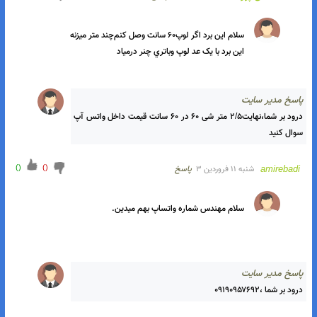
درود بر شما ، سفارش از طریق سایت یا واتس آپ هست و لوپ ۶۰ 
سانت برای این مدار آماده موجوده داخل سایت و اگر بخواهید بسازید 
سیم لاکی شماره .۰۵ به تعداد ۱۴ دور با شعاع ۶۰ سانت کنار هم منظم 
بچینید با چسب محکم کنید و ۴ عدد باطری ۳/۷ رو سری کنید و یک 
باکس هم داخل سایت هست تهیه کنید آماده سوراخ کاری شده و 
باطری هم موجوده بعد از اتصال داخل باکس تهیه قاب لوپ یا لوپ 
آماده و همچنین دسته آماده بکار میشه
)
(
)
1
(
محمد حسن پور
جمعه ۱۷ فروردین ۳
پاسخ
اين برد با يک عد لوپ وباتري چنر درمياد
اسخ مدیر سایت
درود بر شما،نهایت۲/۵ متر شی ۶۰ در ۶۰ سانت قیمت داخل واتس آپ 
سوال کنید