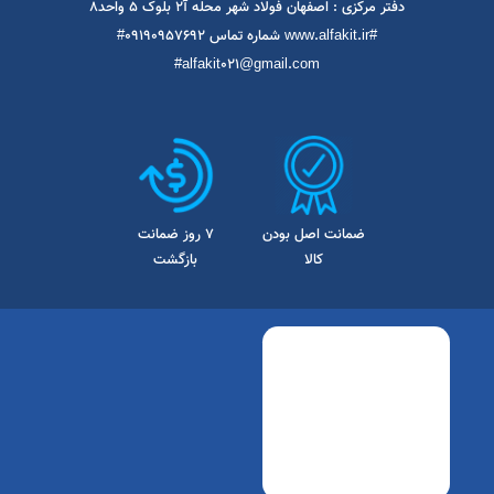
جناب واقعا راضي هستم اصلا فکر نميکردم با اين قيمت بتونيم دستگاه 
قوي داشته باشم باز هم کارتون درسته همه رو راهنمايي ميکنيد تشکر و 
درود بر شما مهنذس محترم مردمي
اسخ مدیر سایت
سلام و درود خواه میکنم در خدمت هستیم سعی کنید همیشه قطعات 
اصلی بخرید یک عمر اسوده باشید
ا در شبکه های اجتماعی دنبال کنید
دفتر مرکزی : اصفهان فولاد شهر محله آ2 بلوک ۵ واحد۸