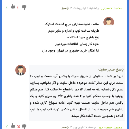
ب شهر شما برام زياده اگه لطف کنيد يکي از همين کيتها رو برام پست 
کنيد هزينشم ميپردازم
اسخ مدیر سایت
درود بر شما ،بله عزیزم میشه واتس آپ ۰۹۱۹۰۹۵۷۶۹۲ پیام بزارید 
)
(
)
(
محمد حسینی
يكشنبه ۹ اردیبهشت ۳
پاسخ
آيا امکان خريد حضوري در تهران  وجود دارد 

اسخ مدیر سایت