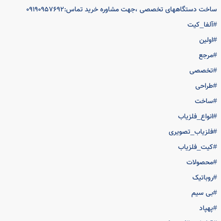
هشگاه آلفا کیت اولین مرجع تهیه انواع مدار فلزیاب،معدن یاب،ساخت
ه فلزیابهای کارخانه ای جهت مواد غذایی و صنایع نساجی ،ساخت کلیه
زیاب های کارخانه جات فرش بافی،اسکنرتصویری جهت آب یابی و
انکاران ساخت سد و راه سازی ،اسکنرسه بعدی جهت نشت یابی مواد
ین همچون بتن و آسفالت ،رادار دستی زمینی جهت شناسایی فرسایش
 و میزان تراکم در زمین،ساخت انواع گیت های بازرسی فروشگاهی و
ری و نیز تهیه کلیه قطعات نظامی و اورجینال مدارات فلزیاب و رادار و کلیه
زم جانبی از جمله سنسورمگنومتر و گرادیومترو سنسورهای سوپر سنسور و