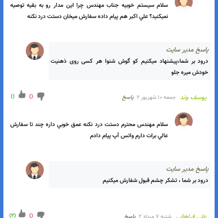
میرسه ، لطفا صبر داشته باشید ما پیگیری میکنیم فقط واتس آپ پیام 
بزارید 
)
(
)
(
کشواد رحیمی
شنبه ۱۱ شهریور ۲
پاسخ
سلام سيستم عاليه عمقش هم خوبه ولي يه سيستم نظامي هم لازم 
دارم لطف ميکنيد پيام بهم بديد من پيام گذاشتم براتون 
اسخ مدیر سایت
درود بر شما ،لطفا واتس آپ پیام بذارید جواب میدن ،در خدمت 
هستیم
)
1
(
)
(
علیرضا یوسفوند
جمعه ۱۰ شهریور ۲
پاسخ
سلام سيستم خوبيه جناب مهندس چرا اين مدار رو به بقيه توصيه 
نميکنيد؟ علي اکبر هم پيام داده سفارش ميخان دستت درد نکنه