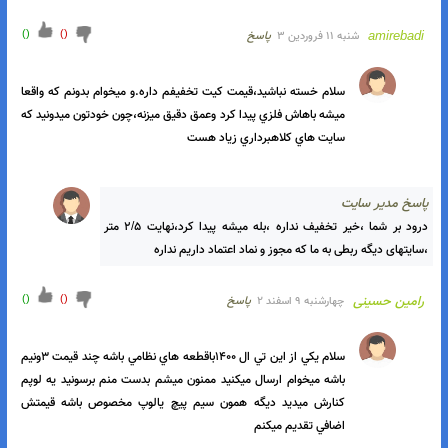
)
(
)
(
amirebadi
شنبه ۱۱ فروردین ۳
پاسخ
سلام مهندس شماره واتساپ بهم ميدين.
اسخ مدیر سایت
رود بر شما ،۰۹۱۹۰۹۵۷۶۹۲
)
(
)
(
amirebadi
شنبه ۱۱ فروردین ۳
پاسخ
سلام خسته نباشيد،قيمت کيت تخفيفم داره.و ميخوام بدونم که واقعا 
ميشه باهاش فلزي پيدا کرد وعمق دقيق ميزنه،چون خودتون ميدونيد که 
سايت هاي کلاهبرداري زياد هست