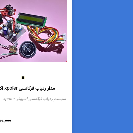
مدار ردیاب فرکانسی xpofer اکسپوفر
سیستم ردیاب فرکانسی اسپوفر xpofer
- 
00,000