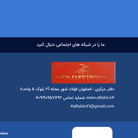
ما را در شبکه های اجتماعی دنبال کنید
دفتر مرکزی : اصفهان فولاد شهر محله آ2 بلوک ۵ واحد۸
#www.alfakit.ir شماره تماس 09190957692#
alfakit021@gmail.com#
صفحه