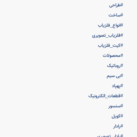
#طراحی
#ساخت
#انواع_فلزیاب
#فلزیاب_تصویری
#کیت_فلزیاب
#محصولات
#روباتیک
#بی سیم
#پهپاد
#قطعات_الکترونیک
#سنسور
#کویل
#رادار
#رادار_تصویری