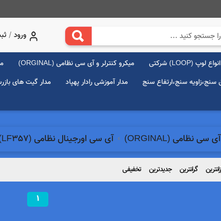
/
ورود
ثبت
انواع لوپ (LOOP) شرکتی
میکرو کنترلر و آی سی نظامی (ORGINAL)
مد
ق سنج،زاویه سنج،ارتفاع سنج
مدار آموزشی رادار پهپاد
مدار گیت های بازر
سی نظامی (ORGINAL)
آی سی اورجینال نظامی (LF357) اصلی
زانترین
گرانترین
جدیدترین
تخفیفی
1