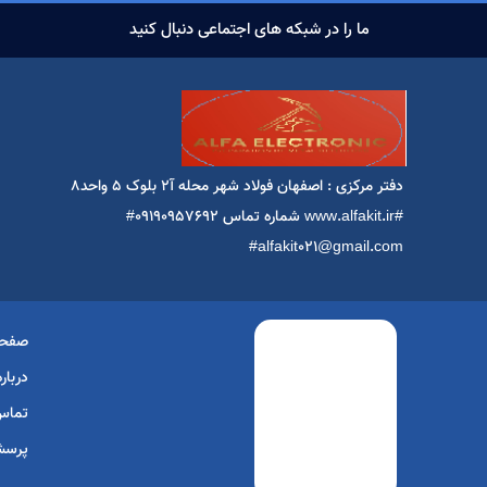
ما را در شبکه های اجتماعی دنبال کنید
دفتر مرکزی : اصفهان فولاد شهر محله آ2 بلوک ۵ واحد۸
#www.alfakit.ir شماره تماس 09190957692#
alfakit021@gmail.com#
صفحه
درباره
تماس 
پرسش