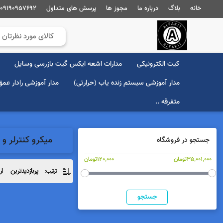
خانه
بلاگ
درباره ما
مجوز ها
پرسش های متداول
09190957692
کیت الکترونیکی
مدارات اشعه ایکس گیت بازرسی وسایل
مدار آموزشی سیستم زنده یاب (حرارتی)
مدار آموزشی رادار عم
متفرقه ..
میکرو کنترلر و آی 
جستجو در فروشگاه
35,001,000تومان
120,000تومان
پربازدیدترین
ار
ترتیب:
جستجو