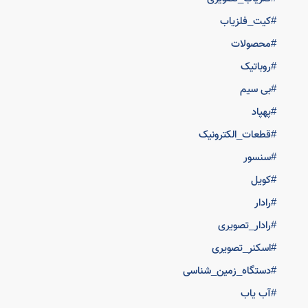
#کیت_فلزیاب
#محصولات
#روباتیک
#بی سیم
#پهپاد
#قطعات_الکترونیک
#سنسور
#کویل
#رادار
#رادار_تصویری
#اسکنر_تصویری
#دستگاه_زمین_شناسی
#آب یاب