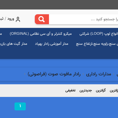
/
ورود
ثبت
انواع لوپ (LOOP) شرکتی
میکرو کنترلر و آی سی نظامی (ORGINAL)
مد
ق سنج،زاویه سنج،ارتفاع سنج
مدار آموزشی رادار پهپاد
مدار گیت های بازر
ی
مدارات راداری
رادار مافوت صوت (فراصوتی)
زانترین
گرانترین
جدیدترین
تخفیفی
1