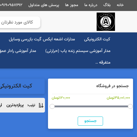
خانه
بلاگ
درباره ما
مجوز ها
پرسش های متداول
09190957692
کیت الکترونیکی
مدارات اشعه ایکس گیت بازرسی وسایل
مدار آموزشی سیستم زنده یاب (حرارتی)
مدار آموزشی رادار عم
متفرقه ..
کیت الکترونیک
جستجو در فروشگاه
35,001,000تومان
120,000تومان
پربازدیدترین
ار
ترتیب:
جستجو