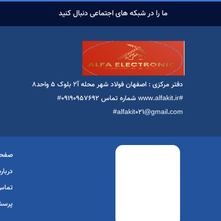
ما را در شبکه های اجتماعی دنبال کنید
دفتر مرکزی : اصفهان فولاد شهر محله آ2 بلوک ۵ واحد۸
#www.alfakit.ir شماره تماس 09190957692#
alfakit021@gmail.com#
صفحه
درباره
تماس 
پرسش