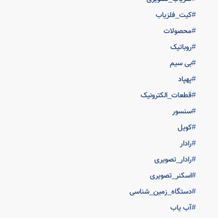
#کیت_فلزیاب
#محصولات
#روباتیک
#بی سیم
#پهپاد
#قطعات_الکترونیک
#سنسور
#کویل
#رادار
#رادار_تصویری
#اسکنر_تصویری
#دستگاه_زمین_شناسی
#آب یاب