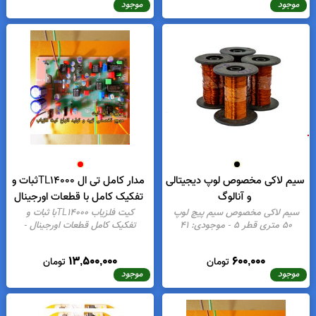
لوپ فلزیاب شرکتی ۲۵ سانتی
-
باطری 2 سل با مدار محافظ باطری
موجودی:
21
مخصوص ردیاب
- موجودی:
5
400,000
2,300,000
تومان
تومان
موجود
موجود
یم لاکی مخصوص لوپ دیجیتالی
مدار کامل تی ال TL14000ثبات و
و آنالوگ
تفکیک کامل با قطعات اورجینال
سیم لاکی مخصوص سیم پیچ لوپ
کیت فلزیاب TL14000با ثبات و