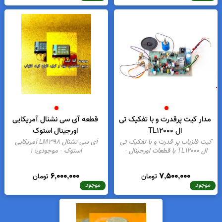
کیت pinpointer با قطعات نظامی
کیت مدار فلزجو طرح آدام (
سرامیکی استوک
ADAM )خارجی با قطعات گرید
کیت پینپوینتر با قطعات نظامی
کیت فلزیاب طرح آدام
سرامیکی
- موجودی:
6
(ADAM)خارجی فلزجو با قطعات
اورجینال
- موجودی:
6
8,900,000
4,500,000
تومان
تومان
موجود
موجود