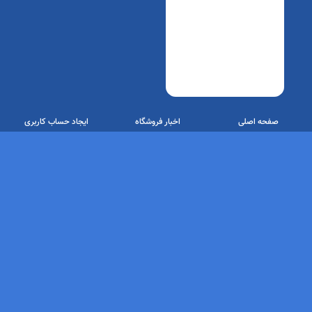
دفتر مرکزی : اصفهان فولاد شهر محله آ2 بلوک ۵ واحد۸
#www.alfakit.ir شماره تماس 09190957692#
alfakit021@gmail.com#
ضمانت اصل بودن
7 روز ضمانت
کالا
بازگشت