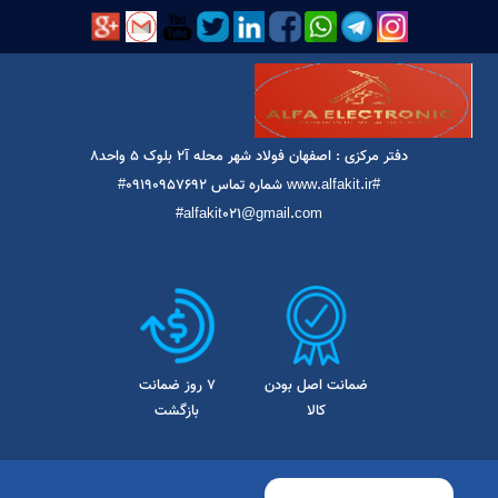
قطعه آی سی فلزی نظامی
اورجینال استوک
آی سی فلزی LM709 نظامی
استوک
- موجودی:
2
6,500,000
تومان
موجود
3
2
1
ا در شبکه های اجتماعی دنبال کنید