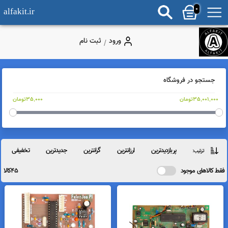
0
alfakit.ir
ورود
ثبت نام
/
جستجو در فروشگاه
35,001,0تومان
35,000تومان
پربازدیدترین
ارزانترین
گرانترین
جدیدترین
تخفیفی
ترتیب:
کالاهای موجود
45کالا