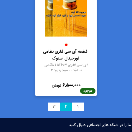
دار کیت پرقدرت و با تفکیک تی
قطعه آی سی نشنال آمریکایی
ال TL12000
اورجینال استوک
یت فلزیاب پر قدرت و با تفکیک تی
آی سی نشنال LM398 آمریکایی
ال TL12000 با قطعات اورجینال
-
استوک
- موجودی:
1
موجودی:
14
6,000,000
7,500,000
تومان
تومان
موجود
موجود