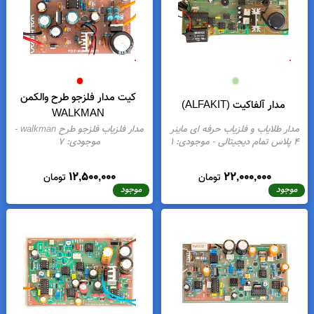
کیت مدار فلزجو طرح والکمن
مدار آلفاکیت (ALFAKIT)
WALKMAN
دار طلایاب و فلزیاب حرفه ای ماینر
مدار فلزیاب فلزجو طرح walkman
-
لاس تمام دیجیتالی
- موجودی:
1
موجودی:
7
12,500,000
22,000,000
تومان
تومان
موجود
موجود